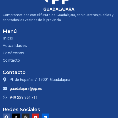
Comprometidos con el futuro de Guadalajara, con nuestros pueblos y
con todos los vecinos de la provincia.
Menú
Inicio
Actualidades
Conócenos
Contacto
Contacto
Pl. de España, 7, 19001 Guadalajara
guadalajara@pp.es
949 229 361 /11
Redes Sociales
F
X
I
Y
F