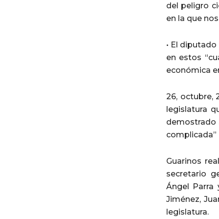
del peligro c
en la que no
• El diputado
en estos “cu
económica en
26, octubre,
legislatura 
demostrado s
complicada”
Guarinos rea
secretario g
Ángel Parra 
Jiménez, Jua
legislatura.