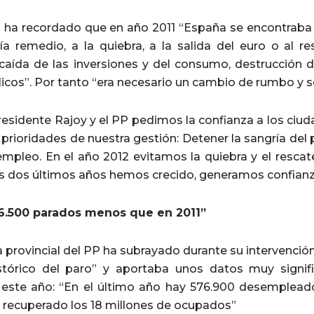
 ha recordado que en año 2011 “España se encontraba 
ía remedio, a la quiebra, a la salida del euro o al re
, caída de las inversiones y del consumo, destrucción
licos”. Por tanto “era necesario un cambio de rumbo y 
esidente Rajoy y el PP pedimos la confianza a los ciud
s prioridades de nuestra gestión: Detener la sangría del p
empleo. En el año 2012 evitamos la quiebra y el rescat
s dos últimos años hemos crecido, generamos confian
6.500 parados menos que en 2011”
 provincial del PP ha subrayado durante su intervenció
tórico del paro” y aportaba unos datos muy signifi
 este año: “En el último año hay 576.900 desempleado
 recuperado los 18 millones de ocupados”