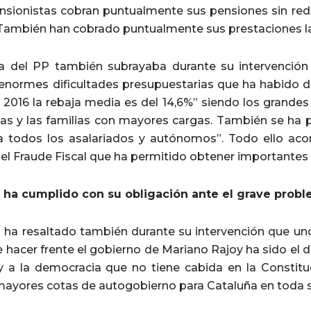
nsionistas cobran puntualmente sus pensiones sin redu
. También han cobrado puntualmente sus prestaciones l
a del PP también subrayaba durante su intervención
 enormes dificultades presupuestarias que ha habido du
y 2016 la rebaja media es del 14,6%” siendo los grande
as y las familias con mayores cargas. También se ha 
 a todos los asalariados y autónomos”. Todo ello a
el Fraude Fiscal que ha permitido obtener importantes i
 ha cumplido con su obligación ante el grave probl
 ha resaltado también durante su intervención que un
 hacer frente el gobierno de Mariano Rajoy ha sido el d
 a la democracia que no tiene cabida en la Constit
mayores cotas de autogobierno para Cataluña en toda su