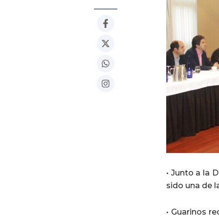
Facebook-
X-
Whatsapp
Instagram
f
twitter
• Junto a la 
sido una de l
• Guarinos r