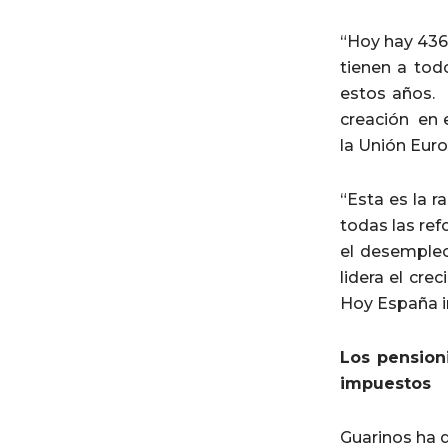
“Hoy hay 436
tienen a tod
estos años. 
creación en 
la Unión Eur
“Esta es la r
todas las re
el desempleo
lidera el cr
Hoy España i
Los pension
impuestos
Guarinos ha 