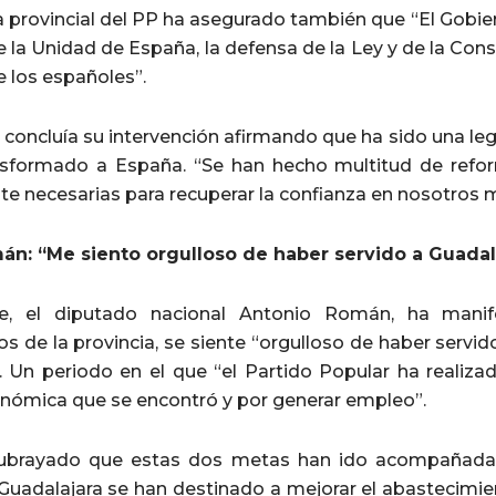
a provincial del PP ha asegurado también que “El Gobie
 la Unidad de España, la defensa de la Ley y de la Cons
e los españoles”.
 concluía su intervención afirmando que ha sido una le
nsformado a España. “Se han hecho multitud de refo
e necesarias para recuperar la confianza en nosotros 
n: “Me siento orgulloso de haber servido a Guadala
e, el diputado nacional Antonio Román, ha manif
s de la provincia, se siente “orgulloso de haber servi
. Un periodo en el que “el Partido Popular ha realizad
onómica que se encontró y por generar empleo”.
brayado que estas dos metas han ido acompañadas 
Guadalajara se han destinado a mejorar el abastecimien