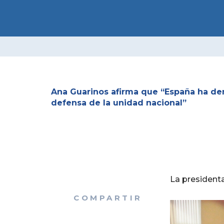
Ir
INICIO
ACTUA
al
CONTACTO
contenido
Ana Guarinos afirma que “España ha dem
defensa de la unidad nacional”
La presidenta
COMPARTIR