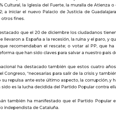
% Cultural, la Iglesia del Fuerte, la muralla de Atienza o e
A2; a iniciar el nuevo Palacio de Justicia de Guadalaj
 otros fines.
stacado que el 20 de diciembre los ciudadanos tienen v
e llevaron a España a la recesión, la ruina y el paro, y q
 que recomendaban el rescate; o votar al PP, que ha
reforma que han sido claves para salvar a nuestro país de
nacional ha destacado también que estos cuatro años 
el Congreso, “necesarias para salir de la crisis y tamb
su repulsa ante este último aspecto, la corrupción, y h
a sido es la lucha decidida del Partido Popular contra ella
n también ha manifestado que el Partido Popular es
ío independista de Cataluña.