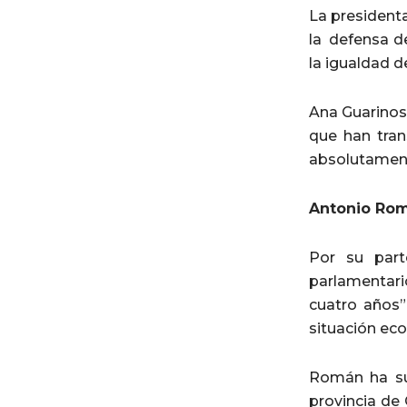
La president
la defensa de
la igualdad d
Ana Guarinos
que han tra
absolutament
Antonio Romá
Por su part
parlamentario
cuatro años”
situación ec
Román ha su
provincia de 