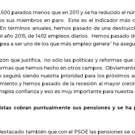
.500 parados menos que en 2011 y se ha reducido el nú
os sus miembros en paro. Este es el indicador más 
En términos anuales, hemos pasado de una destrucció
el año 2015, de 1492 empleos diarios. Hemos pasado d
opea a ser uno de los que más empleo genera” ha asegu
azón que justifica, no sólo las políticas y reformas qu
formas que hemos hecho en otros campos. Obviamente 
 seguirá siendo nuestra prioridad para los próximos a
ecimiento y hemos pasado de la recesión al mayor creci
nspira confianza y eso es muy importante para nuestra
istas cobran puntualmente sus pensiones y se ha 
destacado también que con el PSOE las pensiones se co