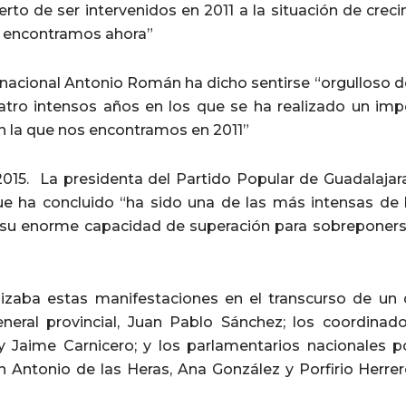
ierto de ser intervenidos en 2011 a la situación de cre
s encontramos ahora”
 nacional Antonio Román ha dicho sentirse “orgulloso d
atro intensos años en los que se ha realizado un impor
 la que nos encontramos en 2011”
 2015. La presidenta del Partido Popular de Guadalajar
que ha concluido “ha sido una de las más intensas de
u enorme capacidad de superación para sobreponerse
lizaba estas manifestaciones en el transcurso de un 
eneral provincial, Juan Pablo Sánchez; los coordinad
y Jaime Carnicero; y los parlamentarios nacionales 
n Antonio de las Heras, Ana González y Porfirio Herrer