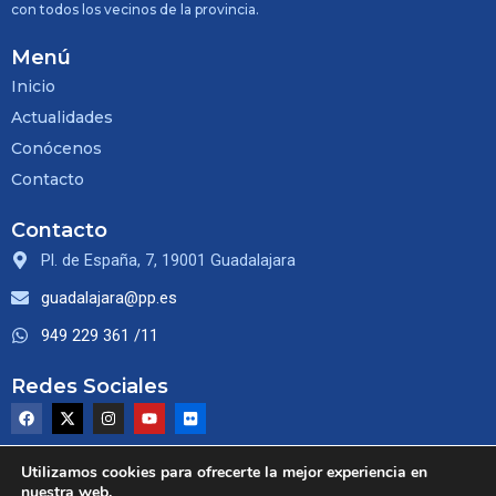
con todos los vecinos de la provincia.
Menú
Inicio
Actualidades
Conócenos
Contacto
Contacto
Pl. de España, 7, 19001 Guadalajara
guadalajara@pp.es
949 229 361 /11
Redes Sociales
F
X
I
Y
F
a
-
n
o
l
c
t
s
u
i
e
w
t
t
c
Utilizamos cookies para ofrecerte la mejor experiencia en
b
i
a
u
k
o
t
g
b
r
nuestra web.