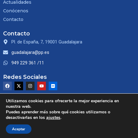
Actualidades
Conócenos
Contacto
Contacto
Pl. de España, 7, 19001 Guadalajara
guadalajara@pp.es
949 229 361 /11
Redes Sociales
F
X
I
Y
F
a
-
n
o
l
c
t
s
u
i
e
w
t
t
c
b
i
a
u
k
Utilizamos cookies para ofrecerte la mejor experiencia en
o
t
g
b
r
nuestra web.
o
t
r
e
Puedes aprender más sobre qué cookies utilizamos o
@ 2026 - PP de Guadalajara. Todos los derechos
k
e
a
desactivarlas en los
ajustes
.
r
m
reservados.
Aceptar