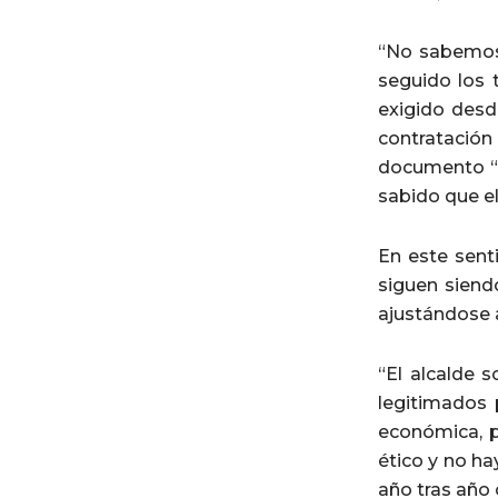
“No sabemos 
seguido los 
exigido desd
contratación
documento “e
sabido que el
En este sent
siguen siend
ajustándose a
“El alcalde 
legitimados 
económica, p
ético y no h
año tras año