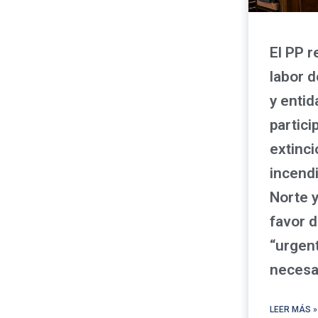
El PP r
labor d
y enti
partici
extinci
incendi
Norte y
favor d
“urgen
necesa
LEER MÁS »