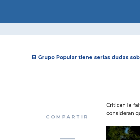
Ir
INICIO
ACTUA
al
CONTACTO
contenido
El Grupo Popular tiene serias dudas so
Critican la f
consideran q
COMPARTIR