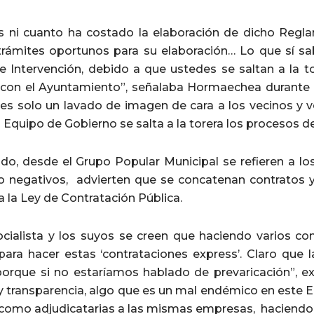
ni cuanto ha costado la elaboración de dicho Reglame
trámites oportunos para su elaboración… Lo que sí 
e Intervención, debido a que ustedes se saltan a la to
 con el Ayuntamiento”, señalaba Hormaechea durante e
s solo un lavado de imagen de cara a los vecinos y 
 Equipo de Gobierno se salta a la torera los procesos d
ido, desde el Grupo Popular Municipal se refieren a lo
o negativos, advierten que se concatenan contratos 
 la Ley de Contratación Pública.
socialista y los suyos se creen que haciendo varios 
para hacer estas ‘contrataciones express’. Claro que
orque si no estaríamos hablado de prevaricación”, ex
ay transparencia, algo que es un mal endémico en este 
 como adjudicatarias a las mismas empresas, haciendo u