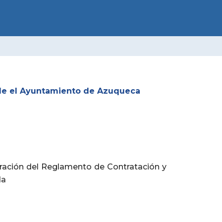
O MUNICIPAL
Facebook
X-
Instagram
Youtube
Flickr
twitter
esde el Ayuntamiento de Azuqueca
boración del Reglamento de Contratación y
da