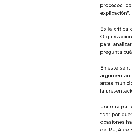
procesos par
explicación”.
Es la crític
Organización 
para analiz
pregunta cuá
En este senti
argumentan s
arcas municip
la presentaci
Por otra part
“dar por bue
ocasiones ha
del PP, Aure