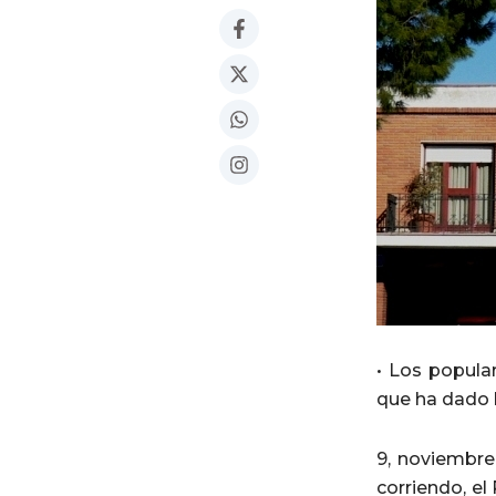
Facebook-
X-
Whatsapp
Instagram
f
twitter
• Los popular
que ha dado l
9, noviembre
corriendo, e