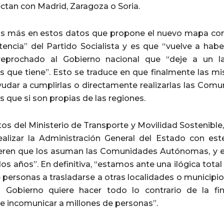
ctan con Madrid, Zaragoza o Soria.
s más en estos datos que propone el nuevo mapa con
encia” del Partido Socialista y es que “vuelve a ha
 reprochado al Gobierno nacional que “deje a un 
 que tiene”. Esto se traduce en que finalmente las mi
yudar a cumplirlas o directamente realizarlas las Co
 que si son propias de las regiones.
os del Ministerio de Transporte y Movilidad Sostenible
ealizar la Administración General del Estado con es
ieren que los asuman las Comunidades Autónomas, y el
os años”. En definitiva, “estamos ante una ilógica total
 personas a trasladarse a otras localidades o municipios
l Gobierno quiere hacer todo lo contrario de la fina
 e incomunicar a millones de personas”.