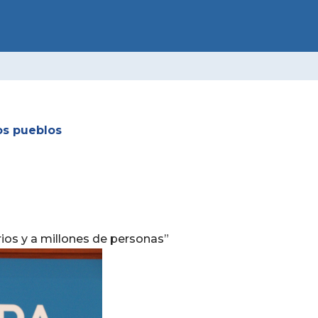
O MUNICIPAL
Facebook
X-
Instagram
Youtube
Flickr
twitter
os pueblos
rios y a millones de personas”