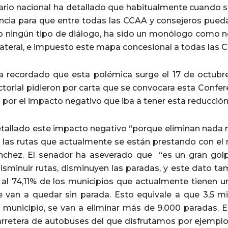
ario nacional ha detallado que habitualmente cuando
ncia para que entre todas las CCAA y consejeros puedan
o ningún tipo de diálogo, ha sido un monólogo como n
lateral, e impuesto este mapa concesional a todas la
a recordado que esta polémica surge el 17 de octubr
ctorial pidieron por carta que se convocara esta Con
or el impacto negativo que iba a tener esta reducción
detallado este impacto negativo “porque eliminan nada 
 las rutas que actualmente se están prestando con el
chez. El senador ha aseverado que “es un gran golp
sminuir rutas, disminuyen las paradas, y este dato tam
 al 74,11% de los municipios que actualmente tienen u
 van a quedar sin parada. Esto equivale a que 3,5 mi
 municipio, se van a eliminar más de 9.000 paradas. 
arretera de autobuses del que disfrutamos por ejemplo 