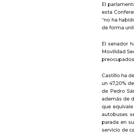
El parlament
esta Confere
“no ha habid
de forma uni
El senador h
Movilidad Se
preocupados p
Castillo ha 
un 47,20% de
de Pedro Sán
además de di
que equivale
autobuses se
parada en su
servicio de c