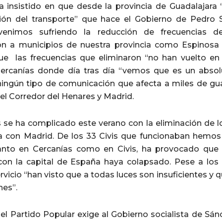
a insistido en que desde la provincia de Guadalajara
ión del transporte” que hace el Gobierno de Pedro
enimos sufriendo la reducción de frecuencias d
n a municipios de nuestra provincia como Espinosa 
e las frecuencias que eliminaron “no han vuelto en 
Cercanías donde día tras día “vemos que es un absol
 ningún tipo de comunicación que afecta a miles de g
el Corredor del Henares y Madrid.
se ha complicado este verano con la eliminación de l
a con Madrid. De los 33 Civis que funcionaban hemo
 tanto en Cercanías como en Civis, ha provocado qu
con la capital de España haya colapsado. Pese a los
rvicio “han visto que a todas luces son insuficientes 
es”.
, el Partido Popular exige al Gobierno socialista de Sá