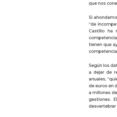
que nos cone
Si ahondamo
“de incompet
Castillo ha
competencias
tienen que a
competencias
Según los dat
a dejar de r
anuales, “qu
de euros en d
a millones de
gestiones. E
desvertebrar